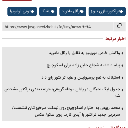
تراکتورسازی تبریز
رئال مادرید
بنفیکا
تونی اولیویرا
https://www.jaygahevizheh.ir/fa/tiny/news-9295
اخبار مرتبط
واکنش خاص مورینیو به تقابل با رئال مادرید
پیام عاشقانه شجاع خلیل زاده برای اسکوچیچ
استیناف به نفع پرسپولیس و علیه تراکتور رای داد
جدول لیگ نخبگان در پایان مرحله گروهی؛ حریف بعدی تراکتور مشخص
شد
محمد ربیعی به احترام اسکوچیچ روی نیمکت سرخپوشان ننشست/
سرمربی جدید تراکتور با آیدی کارت روی سکو/ عکس