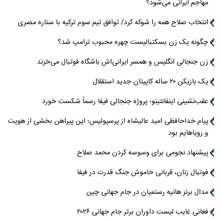
مهاجم ایرانی می‌شود؟
انتخاب صلاح همه را شوکه کرد/ توافق تیم سوم ترکیه با ستاره مصری
چگونه یک زن بسکتبالیست چهره محبوب ترامپ شد؟
زن جنجالی انگلیس و همسر ایرانی‌اش باشگاه فوتبال می‌خرند
یک بازیکن ۲۰ ساله کاپیتان جدید استقلال
عقب‌نشینی اینفانتینو؛ پروژه جنجالی فیفا رسماً شکست خورد
پیام خداحافظی امید عالیشاه از پرسپولیس؛ این پیراهن بخشی از هویت
و رویاهایم بود
پیشنهاد نجومی برای وسوسه کردن محمد صلاح
فوتبال زنان، قربانی خاموش جنگ قدرت در فیفا
مدال برنز هانیه رستمیان در جام جهانی چین
فغانی غایب لیست داوران برتر جام جهانی ۲۰۲۶