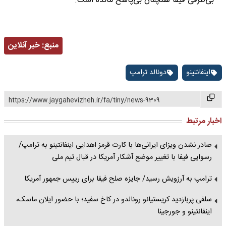
بی‌طرفی فیفا همچنان بی‌پاسخ مانده است.
منبع:
خبر آنلاین
اینفانتینو
دونالد ترامپ
https://www.jaygahevizheh.ir/fa/tiny/news-9309
اخبار مرتبط
صادر نشدن ویزای ایرانی‌ها با کارت قرمز اهدایی اینفانتینو به ترامپ/
رسوایی فیفا با تغییر موضع آشکار آمریکا در قبال تیم ملی
ترامپ به آرزویش رسید/ جایزه صلح فیفا برای رییس جمهور آمریکا
سلفی پربازدید کریستیانو رونالدو در کاخ سفید؛ با حضور ایلان ماسک،
اینفانتینو و جورجینا