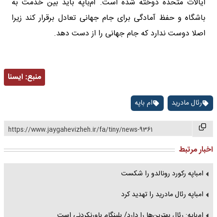
ایالات متحده دوخته شده است. ام‌باپه باید بین خدمت به
باشگاه و حفظ آمادگی برای جام جهانی تعادل برقرار کند زیرا
اصلا دوست ندارد که جام جهانی را از دست دهد.
منبع:
ايسنا
رئال مادرید
ام باپه
https://www.jaygahevizheh.ir/fa/tiny/news-9361
اخبار مرتبط
امباپه رکورد رونالدو را شکست
امباپه رئال مادرید را تهدید کرد
ام‌باپه: رئال بهترین‌ها را دارد/ بلینگام باورنکردنی است