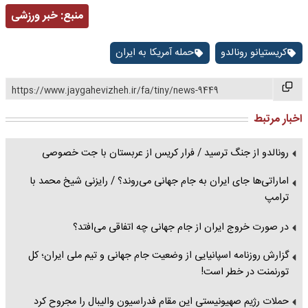
منبع:
خبر ورزشی
کریستیانو رونالدو
حمله آمریکا به ایران
https://www.jaygahevizheh.ir/fa/tiny/news-9449
اخبار مرتبط
رونالدو از جنگ ترسید / فرار کریس از عربستان با جت خصوصی
اماراتی‌ها جای ایران به جام جهانی می‌روند؟ / رایزنی شیخ‌ محمد با
ترامپ
در صورت خروج ایران از جام جهانی چه اتفاقی می‌افتد؟
گزارش روزنامه اسپانیایی از وضعیت جام جهانی و تیم ملی ایران؛ کل
تورنمنت در خطر است!
حملات رژیم صهیونیستی این مقام فدراسیون والیبال را مجروح کرد