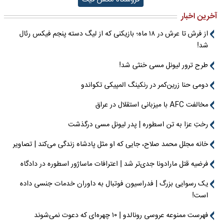
آخرین اخبار
از فرش تا عرش در ۱۸ ماه؛ بازیکنی که از لیگ دسته پنجم فیکس رئال
شد!
طرح ترور لیونل مسی خنثی شد!
دومی حنا زرین‌کمر در رنکینگ المپیکی تکواندو
مخالفت AFC با میزبانی استقلال در عراق
رختِ عزا به تن اسطوره | پدر لیونل مسی درگذشت
خانه مجلل محمد صلاح، جایی که او مثل پادشاه زندگی می‌کند | تصاویر
فرضیه قتل مارادونا جدی‌تر شد | اعترافات ماساژور اسطوره در دادگاه
یک رسوایی بزرگ | فدراسیون فوتبال به داوران خدمات جنسی داده
است!
فهرست ممنوعه عروسی رونالدو | ۱۰ چهره‌ای که دعوت نمی‌شوند