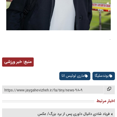
.
منبع:
خبر ورزشی
بوندسلیگا
ماری لوئیس اتا
https://www.jaygahevizheh.ir/fa/tiny/news-9809
اخبار مرتبط
فریاد شادی دانیال داوری پس از برد بزرگ/ عکس