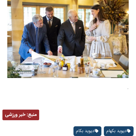
.
منبع:
خبر ورزشی
دیوید بکهام
دیوید بکام