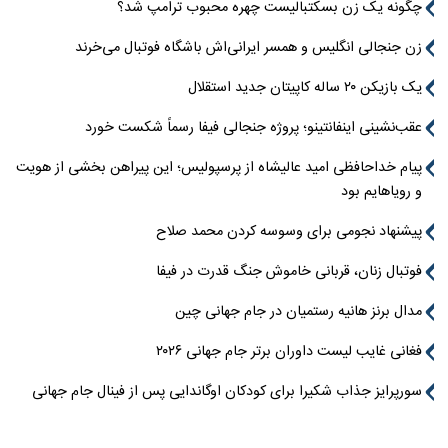
چگونه یک زن بسکتبالیست چهره محبوب ترامپ شد؟
زن جنجالی انگلیس و همسر ایرانی‌اش باشگاه فوتبال می‌خرند
یک بازیکن ۲۰ ساله کاپیتان جدید استقلال
عقب‌نشینی اینفانتینو؛ پروژه جنجالی فیفا رسماً شکست خورد
پیام خداحافظی امید عالیشاه از پرسپولیس؛ این پیراهن بخشی از هویت
و رویاهایم بود
پیشنهاد نجومی برای وسوسه کردن محمد صلاح
فوتبال زنان، قربانی خاموش جنگ قدرت در فیفا
مدال برنز هانیه رستمیان در جام جهانی چین
فغانی غایب لیست داوران برتر جام جهانی ۲۰۲۶
سورپرایز جذاب شکیرا برای کودکان اوگاندایی پس از فینال جام جهانی