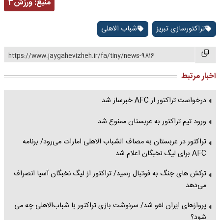
منبع:
ورزش3
تراکتورسازی تبریز
شباب الاهلی
https://www.jaygahevizheh.ir/fa/tiny/news-9816
اخبار مرتبط
درخواست تراکتور از AFC خبرساز شد
ورود تیم‌ تراکتور به عربستان ممنوع شد
تراکتور در عربستان به مصاف الشباب الاهلی امارات می‌رود/ برنامه
AFC برای لیگ نخبگان اعلام شد
ترکش های جنگ به فوتبال رسید/ تراکتور از لیگ نخبگان آسیا انصراف
می‌دهد
پروازهای ایران لغو شد/ سرنوشت بازی تراکتور با شباب‌الاهلی چه می
شود؟