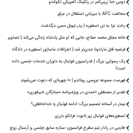
دومی حنا زرین‌کمر در رنکینگ المپیکی تکواندو
مخالفت AFC با میزبانی استقلال در عراق
رختِ عزا به تن اسطوره | پدر لیونل مسی درگذشت
خانه مجلل محمد صلاح، جایی که او مثل پادشاه زندگی می‌کند | تصاویر
فرضیه قتل مارادونا جدی‌تر شد | اعترافات ماساژور اسطوره در دادگاه
یک رسوایی بزرگ | فدراسیون فوتبال به داوران خدمات جنسی داده
است!
فهرست ممنوعه عروسی رونالدو | ۱۰ چهره‌ای که دعوت نمی‌شوند
تقدیر از مصطفی احمدی در ویژه‌برنامه «ستارگان خبرفوری»
نیمار در آستانه تصمیم بزرگ؛ ادامه فوتبال یا خداحافظی؟
اسطوره‌های فوتبال زیر تابوت فرانکو بارزی
طارمی در رادار تیم مطرح فرانسوی؛ ستاره سابق چلسی و آرسنال زوج