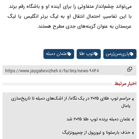
می‌تواند چشم‌انداز متفاوتی را برای آینده او و باشگاه رقم بزند.
با این تفاسیر، احتمال انتقال او به لیگ برتر انگلیس یا لیگ
عربستان به عنوان گزینه‌های جدی مطرح هستند.
پاری‌سن‌ژرمن
توپ طلا
عثمان دمبله
https://www.jaygahevizheh.ir/fa/tiny/news-9848
اخبار مرتبط
مراسم توپ طلای ۲۰۲۵ در یک نگاه/ از اشک‌های دمبله تا تاریخ‌سازی
یامال
عثمان دمبله برنده توپ طلا ۲۰۲۵ شد
حذف بارسلونا و لیورپول از چمپیونزلیگ