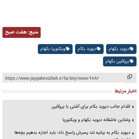
منبع:
هفت صبح
دیوید بکهام
دیوید بکام
ویکتوریا بکهام
بروکلین بکهام
https://www.jaygahevizheh.ir/fa/tiny/news-9882
اخبار مرتبط
اقدام جالب دیوید بکام برای آشتی با بروکلین
ولنتاین عاشقانه دیوید بکهام و ویکتوریا
دیوید بکام به بیانیه تند پسرش پاسخ داد؛ باید اجازه بدهیم بچه‌ها