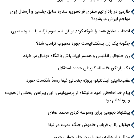
طارمی در رادار تیم مطرح فرانسوی؛ ستاره سابق چلسی و آرسنال زوج
مهاجم ایرانی می‌شود؟
انتخاب صلاح همه را شوکه کرد/ توافق تیم سوم ترکیه با ستاره مصری
چگونه یک زن بسکتبالیست چهره محبوب ترامپ شد؟
زن جنجالی انگلیس و همسر ایرانی‌اش باشگاه فوتبال می‌خرند
یک بازیکن ۲۰ ساله کاپیتان جدید استقلال
عقب‌نشینی اینفانتینو؛ پروژه جنجالی فیفا رسماً شکست خورد
پیام خداحافظی امید عالیشاه از پرسپولیس؛ این پیراهن بخشی از هویت
و رویاهایم بود
پیشنهاد نجومی برای وسوسه کردن محمد صلاح
فوتبال زنان، قربانی خاموش جنگ قدرت در فیفا
مدال برنز هانیه رستمیان در جام جهانی چین