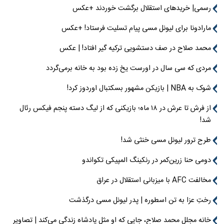
رسمی| خریدهای استقلال برگشت خوردند +عکس
مارادونا برای لیونل مسی پیام تسلیت فرستاد! +عکس
محمد صلاح در صف دستشویی ترکیه گیر افتاد! | عکس
مردی که سی سال در اورست یخ زده بود به خانه برمی‌گردد
شوک به NBA | بازیکن مشهور بسکتبال اوردوز کرد!
از فرش تا عرش در ۱۸ ماه؛ بازیکنی که از لیگ دسته پنجم فیکس رئال
شد!
طرح ترور لیونل مسی خنثی شد!
دومی حنا زرین‌کمر در رنکینگ المپیکی تکواندو
مخالفت AFC با میزبانی استقلال در عراق
رختِ عزا به تن اسطوره | پدر لیونل مسی درگذشت
خانه مجلل محمد صلاح، جایی که او مثل پادشاه زندگی می‌کند | تصاویر