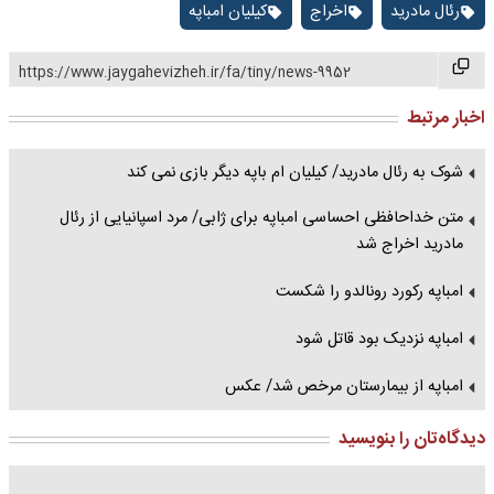
رئال مادرید
اخراج
کیلیان امباپه
https://www.jaygahevizheh.ir/fa/tiny/news-9952
اخبار مرتبط
شوک به رئال مادرید/ کیلیان ام باپه دیگر بازی نمی کند
متن خداحافظی احساسی امباپه برای ژابی/ مرد اسپانیایی از رئال
مادرید اخراج شد
امباپه رکورد رونالدو را شکست
امباپه نزدیک بود قاتل شود
امباپه از بیمارستان مرخص شد/ عکس
دیدگاه‌تان را بنویسید