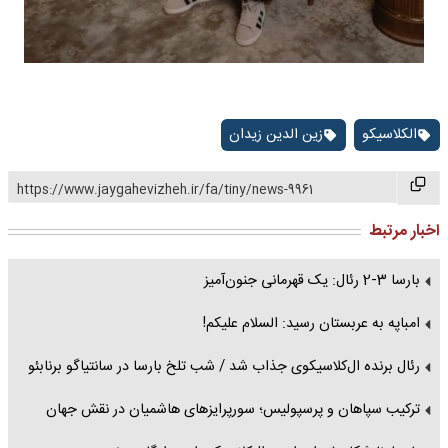
الکلاسیکو
زین الدین زیدان
https://www.jaygahevizheh.ir/fa/tiny/news-9961
اخبار مرتبط
بارسا 3-2 رئال: یک قهرمانی جنون‌آمیز
امباپه به عربستان رسید: السلام علیکم!
رئال برنده ال‌کلاسیکوی جذاب شد / شب تلخ بارسا در سانتیاگو برنابئو
ترکیب سپاهان و پرسپولیس؛ سورپرایزهای هاشمیان در نقش جهان