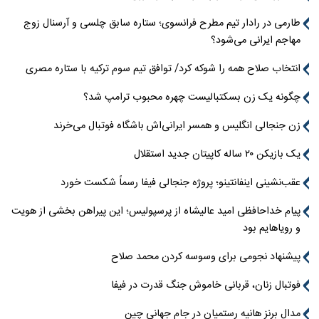
طارمی در رادار تیم مطرح فرانسوی؛ ستاره سابق چلسی و آرسنال زوج
مهاجم ایرانی می‌شود؟
انتخاب صلاح همه را شوکه کرد/ توافق تیم سوم ترکیه با ستاره مصری
چگونه یک زن بسکتبالیست چهره محبوب ترامپ شد؟
زن جنجالی انگلیس و همسر ایرانی‌اش باشگاه فوتبال می‌خرند
یک بازیکن ۲۰ ساله کاپیتان جدید استقلال
عقب‌نشینی اینفانتینو؛ پروژه جنجالی فیفا رسماً شکست خورد
پیام خداحافظی امید عالیشاه از پرسپولیس؛ این پیراهن بخشی از هویت
و رویاهایم بود
پیشنهاد نجومی برای وسوسه کردن محمد صلاح
فوتبال زنان، قربانی خاموش جنگ قدرت در فیفا
مدال برنز هانیه رستمیان در جام جهانی چین