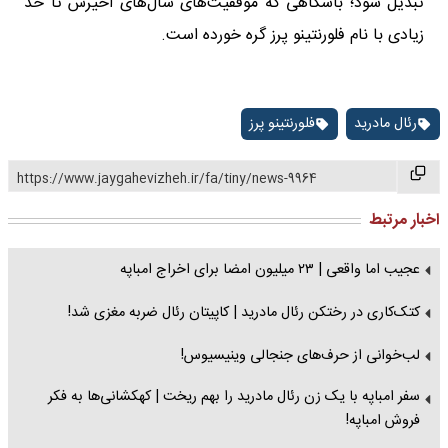
تبدیل شود؛ باشگاهی که موفقیت‌های سال‌های اخیرش تا حد
زیادی با نام فلورنتینو پرز گره خورده است.
رئال مادرید
فلورنتینو پرز
https://www.jaygahevizheh.ir/fa/tiny/news-9964
اخبار مرتبط
عجیب اما واقعی | ۲۳ میلیون امضا برای اخراج امباپه
کتک‌کاری در رختکن رئال مادرید | کاپیتان رئال ضربه مغزی شد!
لب‌خوانی از حرف‌های جنجالی وینیسیوس!
سفر امباپه با یک زن رئال مادرید را بهم ریخت | کهکشانی‌ها به فکر
فروش امباپه!