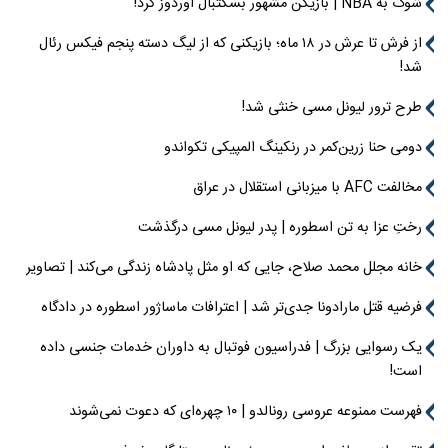
شوک به NBA | بازیکن مشهور بسکتبال اوردوز کرد!
از فرش تا عرش در ۱۸ ماه؛ بازیکنی که از لیگ دسته پنجم فیکس رئال
شد!
طرح ترور لیونل مسی خنثی شد!
دومی حنا زرین‌کمر در رنکینگ المپیکی تکواندو
مخالفت AFC با میزبانی استقلال در عراق
رختِ عزا به تن اسطوره | پدر لیونل مسی درگذشت
خانه مجلل محمد صلاح، جایی که او مثل پادشاه زندگی می‌کند | تصاویر
فرضیه قتل مارادونا جدی‌تر شد | اعترافات ماساژور اسطوره در دادگاه
یک رسوایی بزرگ | فدراسیون فوتبال به داوران خدمات جنسی داده
است!
فهرست ممنوعه عروسی رونالدو | ۱۰ چهره‌ای که دعوت نمی‌شوند