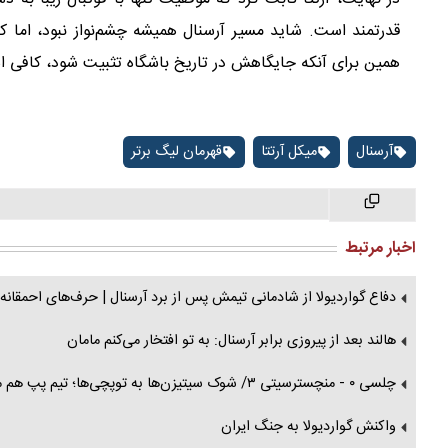
قدرتمند است. شاید مسیر آرسنال همیشه چشم‌نواز نبود، اما کاملا
همین برای آنکه جایگاهش در تاریخ باشگاه تثبیت شود، کافی 
آرسنال
میکل آرتتا
قهرمان لیگ برتر
اخبار مرتبط
دفاع گواردیولا از شادمانی تیمش پس از برد آرسنال | حرف‌های احمقانه ن
هالند بعد از پیروزی برابر آرسنال: به تو افتخار می‌کنم مامان
چلسی ۰ - منچسترسیتی ۳/ شوک سیتیزن‌ها به توپچی‌ها؛ تیم پپ هم مدعی قهرمانی است
واکنش گواردیولا به جنگ ایران