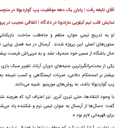
آقای نابغه رفت | پایان یک دهه موفقیت پپ گواردیولا در منچستر
نمایش قلب نیم کیلویی مارادونا در دادگاه | اتفاقی عجیب در پر
او به تدریج تیمی جوان، منظم و جاه‌طلب ساخت. بازیکنانی م
ستون‌های اصلی این پروژه شدند. آرسنال در سه فصل پیاپی تا آ
حال باشگاه از مسیر خود منحرف نشد و به مربی‌اش فرصت بیشت
یکی از بحث‌برانگیزترین جنبه‌های دوران آرتتا، تغییر سبک بازی
بیشتر بر استحکام دفاعی، ضربات ایستگاهی و کسب نتیجه به 
پپ گواردیولا باشد، به روش‌های مورینیو شبیه می‌دانند.
با وجود انتقادها، حتی تیری آنری نیز اعتراف کرد که هرچند شاید
گفت: «سال‌ها از آرسنال به عنوان تیمی نرم و شکننده یاد می‌
برای قهرمانی لازم بود.»
در نهایت، آرتتا ثابت کرد که موفقیت تنها با فوتبال زیبا 