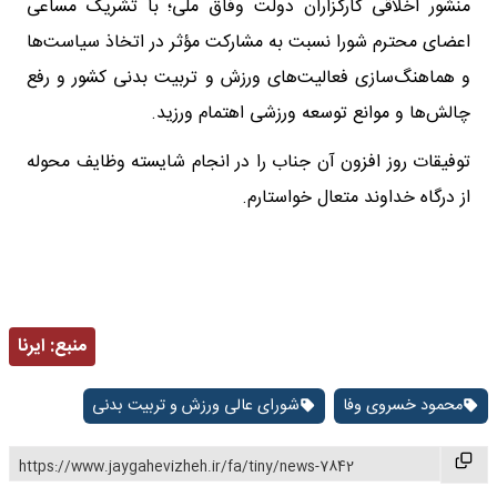
منشور اخلاقی کارگزاران دولت وفاق ملی؛ با تشریک مساعی
اعضای محترم شورا نسبت به مشارکت مؤثر در اتخاذ سیاست‌ها
و هماهنگ‌سازی فعالیت‌های ورزش و تربیت بدنی کشور و رفع
چالش‌ها و موانع توسعه ورزشی اهتمام ورزید.
توفیقات روز افزون آن جناب را در انجام شایسته وظایف محوله
از درگاه خداوند متعال خواستارم.
منبع:
ایرنا
محمود خسروی وفا
شورای عالی ورزش و تربیت بدنی
https://www.jaygahevizheh.ir/fa/tiny/news-7842