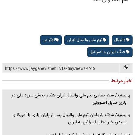
هم صف‌آرایی کنند.
والیبال
تیم ملی والیبال ایران
اوکراین
جنگ ایران و اسرائیل
https://www.jaygahevizheh.ir/fa/tiny/news-6715
اخبار مرتبط
ببینید/ سلام نظامی تیم ملی والیبال ایران هنگام پخش سرود ملی در
بازی مقابل اسلوونی
ببینید/ شوک بازیکنان تیم ملی والیبال پس از پایان بازی با آمریکا و
شنیدن خبر تجاوز اسرائیل به ایران