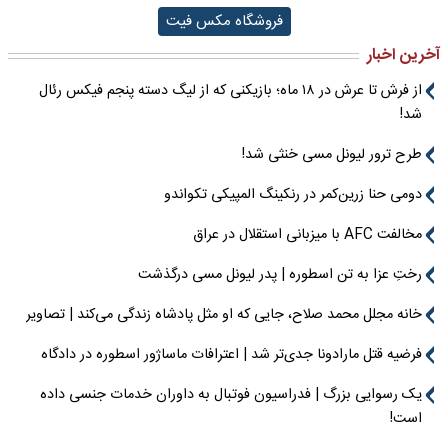
فروشگاه مکس فیت
آخرین اخبار
از فرش تا عرش در ۱۸ ماه؛ بازیکنی که از لیگ دسته پنجم فیکس رئال
شد!
طرح ترور لیونل مسی خنثی شد!
دومی حنا زرین‌کمر در رنکینگ المپیکی تکواندو
مخالفت AFC با میزبانی استقلال در عراق
رختِ عزا به تن اسطوره | پدر لیونل مسی درگذشت
خانه مجلل محمد صلاح، جایی که او مثل پادشاه زندگی می‌کند | تصاویر
فرضیه قتل مارادونا جدی‌تر شد | اعترافات ماساژور اسطوره در دادگاه
یک رسوایی بزرگ | فدراسیون فوتبال به داوران خدمات جنسی داده
است!