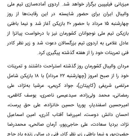
میزبانی فیلیپین برگزار خواهد شد. اردوی آماده‌سازی تیم ملی
والیبال ایران برای حضور شایسته در این رقابت‌ها از روز
چهارشنبه ۱۵ مرداد با حضور ۲۰ بازیکن آغاز شد و نیما باطنی
بازیکن تیم ملی نوجوانان کشورمان نیز با درخواست پیاتزا از
عادل غلامی به اردوی تیم بزرگسالان دعوت شد و زیر نظر کادر
فنی تمرینات خود را از هفته گذشته پیگیری کرد.
مردان والیبال کشورمان روز گذشته استراحت داشتند و تمرینات
خود را از صبح امروز (چهارشنبه ۲۲ مرداد) با ۱۸ بازیکن شامل
مرتضی شریفی (کاپیتان)، جواد کریمی، عرشیا به‌نژاد، علی
رمضانی، محمد ولی‌زاده، سیدعیسی ناصری، یوسف کاظمی،
امیرحسین اسفندیار، پوریا حسین خانزاده، علی حق پرست،
احسان دانش دوست، امیررضا آفتاب آذری، امین اسماعیل
نژاد، بردیا سعادت، علی حاجی‌پور، آرمان صالحی، محمدرضا
حضرت‌پور و نیما باطنی زیر نظر کادر فنی در سالن زنده یاد حاج