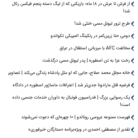
از فرش تا عرش در ۱۸ ماه؛ بازیکنی که از لیگ دسته پنجم فیکس رئال
شد!
طرح ترور لیونل مسی خنثی شد!
دومی حنا زرین‌کمر در رنکینگ المپیکی تکواندو
مخالفت AFC با میزبانی استقلال در عراق
رختِ عزا به تن اسطوره | پدر لیونل مسی درگذشت
خانه مجلل محمد صلاح، جایی که او مثل پادشاه زندگی می‌کند | تصاویر
فرضیه قتل مارادونا جدی‌تر شد | اعترافات ماساژور اسطوره در دادگاه
یک رسوایی بزرگ | فدراسیون فوتبال به داوران خدمات جنسی داده
است!
فهرست ممنوعه عروسی رونالدو | ۱۰ چهره‌ای که دعوت نمی‌شوند
تقدیر از مصطفی احمدی در ویژه‌برنامه «ستارگان خبرفوری»