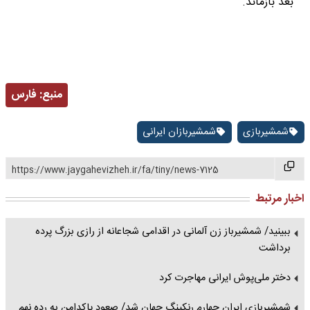
بعد بازماند.
منبع:
فارس
شمشیربازی
شمشیربازان ایرانی
https://www.jaygahevizheh.ir/fa/tiny/news-7125
اخبار مرتبط
ببینید/ شمشیرباز زن آلمانی در اقدامی شجاعانه از رازی بزرگ پرده
برداشت
دختر ملی‌پوش ایرانی مهاجرت کرد
شمشیربازی ایران چهارم رنکینگ جهان شد/ صعود پاکدامن به رده نهم