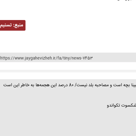
منبع:
تسنیم
https://www.jaygahevizheh.ir/fa/tiny/news-7453
هادی ساعی: پیرهادی چند بار با مشت به شانه نعمت‌زاده زده است/ مبینا بچه است و مصاحبه بلد نیست/ 80 درصد این هجمه‌ها به خاطر این است
پیشکسوت تکواندو