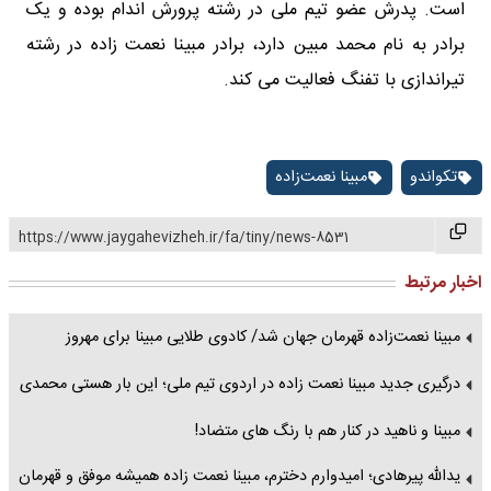
است. پدرش عضو تیم ملی در رشته پرورش اندام بوده و یک
برادر به نام محمد مبین دارد، برادر مبینا نعمت زاده در رشته
تیراندازی با تفنگ فعالیت می کند.
تکواندو
مبینا نعمت‌زاده
https://www.jaygahevizheh.ir/fa/tiny/news-8531
اخبار مرتبط
مبینا نعمت‌زاده قهرمان جهان شد/ کادوی طلایی مبینا برای مهروز
درگیری جدید مبینا نعمت زاده در اردوی تیم ملی؛ این بار هستی محمدی
مبینا و ناهید در کنار هم با رنگ های متضاد!
یدالله پیرهادی؛ امیدوارم دخترم، مبینا نعمت زاده همیشه موفق و قهرمان