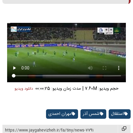
|
حجم ویدیو: 7.60M
مدت زمان ویدیو: 00:00:25
دانلود ویدیو
استقلال
شمس آذر
مهران احمدی
https://www.jaygahevizheh.ir/fa/tiny/news-7791