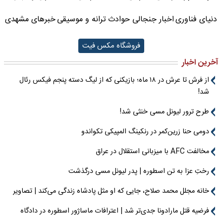
دنیای فناوری
اخبار جنجالی حوادث
ترانه و موسیقی
خبرهای مشهدی
فروشگاه مکس فیت
آخرین اخبار
از فرش تا عرش در ۱۸ ماه؛ بازیکنی که از لیگ دسته پنجم فیکس رئال
شد!
طرح ترور لیونل مسی خنثی شد!
دومی حنا زرین‌کمر در رنکینگ المپیکی تکواندو
مخالفت AFC با میزبانی استقلال در عراق
رختِ عزا به تن اسطوره | پدر لیونل مسی درگذشت
خانه مجلل محمد صلاح، جایی که او مثل پادشاه زندگی می‌کند | تصاویر
فرضیه قتل مارادونا جدی‌تر شد | اعترافات ماساژور اسطوره در دادگاه