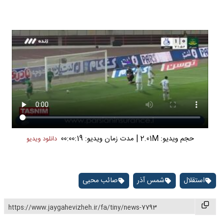
|
حجم ویدیو: 2.01M
مدت زمان ویدیو: 00:00:19
دانلود ویدیو
استقلال
شمس آذر
صائب محبی
https://www.jaygahevizheh.ir/fa/tiny/news-7793