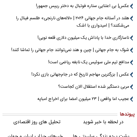
عکس| بی اعتنایی ستاره فوتبال به دختر رییس جمهور!
هلند در آستانه جام جهانی ۲۰۲۶ | «لاله‌های نارنجی» طلسم فینال را
می‌شکنند؟ | امیدواری با اشک
ناسازگاری خدا با پاداش یک میلیون دلاری قلعه نویی!
شوک به جام جهانی | چین و هند نمی‌توانند جام جهانی را تماشا کنند!
مدافع تیم ملی سوئیس یک نابغه ریاضی است!
عکس | بزرگترین مهاجم تاریخ که در جام‌جهانی بازی نکرد!
مربی دستگیر شده استقلال الان کجاست؟
عجیب اما واقعی | ۲۳ میلیون امضا برای اخراج امباپه
پیوندها
در لحظه با خبر شوید
تحلیل های روز اقتصادی
پشت پرده زندگی سلبریتی ها
خبرهای جذاب ایران و جهان