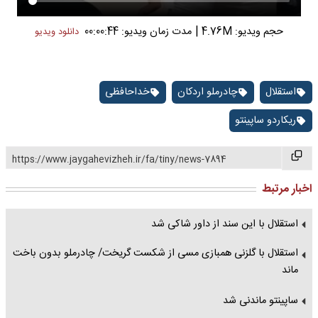
|
حجم ویدیو: 4.76M
مدت زمان ویدیو: 00:00:44
دانلود ویدیو
استقلال
چادرملو اردکان
خداحافظی
ریکاردو ساپینتو
https://www.jaygahevizheh.ir/fa/tiny/news-7894
اخبار مرتبط
استقلال با این سند از داور شاکی شد
استقلال با گلزنی همبازی مسی از شکست گریخت/ چادرملو بدون باخت
ماند
ساپینتو ماندنی شد