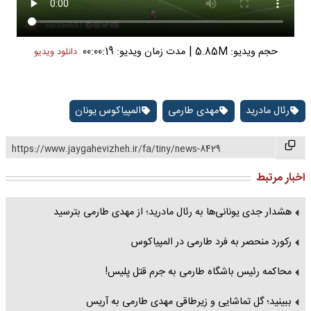
|
حجم ویدیو: 5.85M
مدت زمان ویدیو: 00:00:19
دانلود ویدیو
رئال مادرید
مهدی طارمی
المپیاکوس یونان
https://www.jaygahevizheh.ir/fa/tiny/news-8429
اخبار مرتبط
هشدار جدی یونانی‌ها به رئال مادرید؛ از مهدی طارمی بترسید
رکورد منحصر به فرد طارمی در المپیاکوس
محاکمه رئیس باشگاه طارمی به جرم قتل پلیس!
ببینید؛ گل تماشایی و زیرطاقی مهدی طارمی به آریس