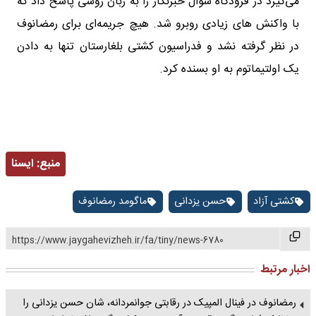
می‌گیرد در فرودگاه سوال خبرنگار را به زبان روسی پاسخ داد که
با واکنش های زیادی روبرو شد. هیچ جریمه‌ای برای رمضانوف
در نظر گرفته نشد و فدراسیون کشتی بلغارستان تنها به دادن
یک اولتیماتوم به او بسنده کرد.
منبع:
ايسنا
کشتی آزاد
حسن یزدانی
ماگومد رمضانوف
https://www.jaygahevizheh.ir/fa/tiny/news-6780
اخبار مرتبط
رمضانوف در فینال المپیک در رقابتی جوانمردانه، شان حسن یزدانی را