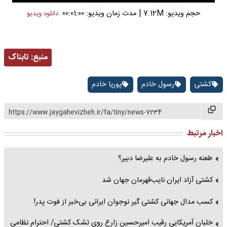
|
حجم ویدیو: 7.12M
مدت زمان ویدیو: 00:01:00
دانلود ویدیو
منبع:
تابناک
کشتی
رسول خادم
پوریا خادم
https://www.jaygahevizheh.ir/fa/tiny/news-7234
اخبار مرتبط
طعنه رسول خادم به علیرضا دبیر؟
کشتی آزاد ایران نایب‌قهرمان جهان شد
کسب مدال جهانی کشتی گیر نوجوان ایرانی بی‌خبر از فوت پدر!
خلبان آمریکایی رقیب امیرحسین زارع روی تشک کشتی/ احترام نظامی