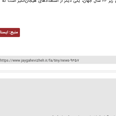
خانیف، دارنده مدال نقره وزن ۹۲ کیلوگرم در مسابقات قهرمانی زیر ۲۳ سال جهان، یکی دیگر از استعدادهای هیجان‌انگیز است که
منبع:
ايسنا
https://www.jaygahevizheh.ir/fa/tiny/news-9357