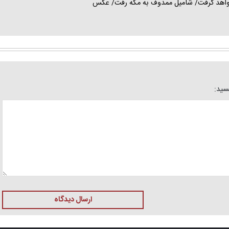
 خواهد گرفت/ شامیل ممدوف به مکه رفت/ عکس
یسید:
ارسال دیدگاه