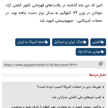
البرز که دی ماه گذشته در رقابت‌های قهرمانی کشور کشتی آزاد
جوانان در وزن 79 کیلوگرم به مدال برنز دست یافته بود، در
حملات آمریکایی - صهیونیستی شهید شد.
کشتی
جنگ ایران و اسرائیل
حمله آمریکا به ایران
مهدی عبداله نژاد
https://www.jaygahevizheh.ir/fa/tiny/news-9438
اخبار مرتبط
علیرضا دبیر در حملات آمریکا آسیب دیده است؟
کمپ تیم‌های ملی کشتی بمباران شد
واکنش محمد انصاری به شهادت رهبر انقلاب/ اینک شما و وحشت