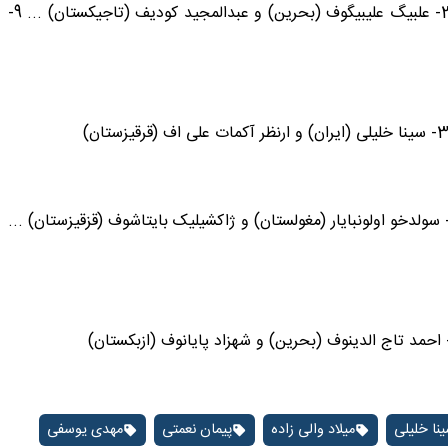
65 کیلوگرم: 1- سوجیت (هند) 2- امیدجان جلالوف (ازبکستان) 3- علبیگ علیبیگوف (بحرین) و عبدالمجید کودیف (تاجیکستان) ... 9-
7 کیلوگرم: 1- کیوان قره داغی (ژاپن) 2- ساندیپ مان (هند) 3- سولدخو اولونبایار (مغولستان) و ژاکشیلیک بایتاشوف (قزقیزستان) ...
نا خلیلی
میلاد والی زاده
پیمان نعمتی
مهدی یوسفی