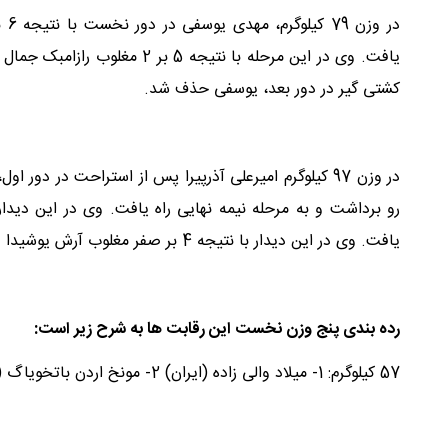
یافت. وی در این مرحله با نتیج
کشتی گیر در دور بعد، یوسفی حذف شد.
یافت. وی در این دیدار با نتیجه 4 بر صفر مغلوب آرش یوشیدا دارنده مدال برنز جهان از ژاپن شد و به مدال نقره رسید.
رده بندی پنج وزن نخست این رقابت ها به شرح زیر است:
57 کیلوگرم: 1- میلاد والی زاده (ایران) 2- مونخ اردن باتخویاگ (مغولستان) 3- عبدیمالیک کاراچوف (قرقیزستان) و آنکوش (هند)