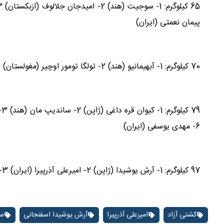
پیمان نعمتی (ایران)
70 کیلوگرم: 1- آبهیمانیو (هند) 2- تولگا تومور اوچیر (مغولستان) 3- سینا خلیلی (ایران) و ارنظر آکمات علی اف (قرقیزستان)
9
6- مهدی یوسفی (ایران)
97 کیلوگرم: 1- آرش یوشیدا (ژاپن) 2- امیرعلی آذرپیرا (ایران) 3- احمد تاج الدینوف (بحرین) و شهزاد پایانوف (ازبکستان)
کشتی آزاد
امیرعلی آذرپیرا
آرش یوشیدا اسفنجانی
سی