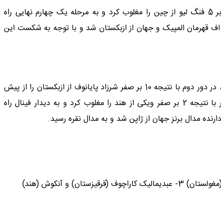
در وزن 79 کیلوگرم، مهدی یوسفی در دور نخست با نتیجه 6 بر 5 فنگ لیو از چین را مغلوب کرد و به مرحله یک چهارم نهایی راه
ه 5 بر 2 مغلوب رازامبک جمال اف قهرمان المپیک و جهان از ازبکستان شد و با توجه به شکست این
در وزن 97 کیلوگرم امیرعلی آذرپیرا پس از استراحت در دور اول، در دور دوم با نتیجه 10 بر صفر شرزاد پایانوف از ازبکستان را از پیش
رو برداشت و به مرحله نیمه نهایی راه یافت. وی در این دیدار با نتیجه 2 بر صفر ویکی از هند را مغلوب کرد و به دیدار فینال راه