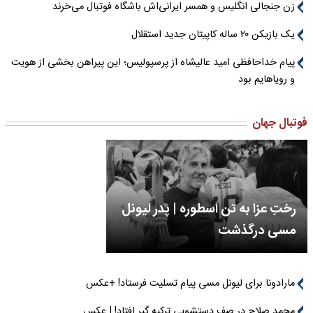
زن جنجالی انگلیس و همسر ایرانی‌اش باشگاه فوتبال می‌خرند
یک بازیکن ۲۰ ساله کاپیتان جدید استقلال
پیام خداحافظی امید عالیشاه از پرسپولیس؛ این پیراهن بخشی از هویت
و رویاهایم بود
فوتبال جهان
رختِ عزا به تن اسطوره | پدر لیونل
مسی درگذشت
مارادونا برای لیونل مسی پیام تسلیت فرستاد! +عکس
محمد صلاح در صف دستشویی ترکیه گیر افتاد! | عکس