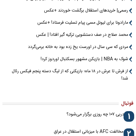
رسمی| خریدهای استقلال برگشت خوردند +عکس
مارادونا برای لیونل مسی پیام تسلیت فرستاد! +عکس
محمد صلاح در صف دستشویی ترکیه گیر افتاد! | عکس
مردی که سی سال در اورست یخ زده بود به خانه برمی‌گردد
شوک به NBA | بازیکن مشهور بسکتبال اوردوز کرد!
از فرش تا عرش در ۱۸ ماه؛ بازیکنی که از لیگ دسته پنجم فیکس رئال
شد!
طرح ترور لیونل مسی خنثی شد!
دومی حنا زرین‌کمر در رنکینگ المپیکی تکواندو
فوتبال
1
دربی ۱۰۷ چه روزی برگزار می‌شود؟
2
مخالفت AFC با میزبانی استقلال در عراق