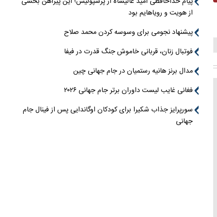
پیام خداحافظی امید عالیشاه از پرسپولیس؛ این پیراهن بخشی
از هویت و رویاهایم بود
پیشنهاد نجومی برای وسوسه کردن محمد صلاح
فوتبال زنان، قربانی خاموش جنگ قدرت در فیفا
مدال برنز هانیه رستمیان در جام جهانی چین
فغانی غایب لیست داوران برتر جام جهانی ۲۰۲۶
سورپرایز جذاب شکیرا برای کودکان اوگاندایی پس از فینال جام
جهانی