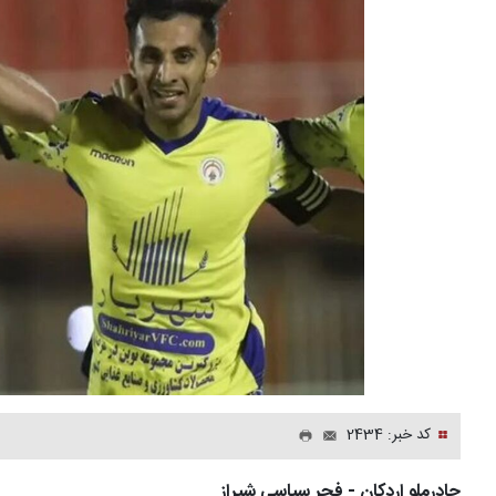
کد خبر: 2434
چادرملو اردکان - فجر سپاسی شیراز