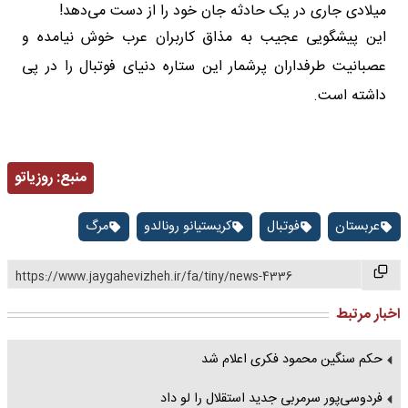
میلادی جاری در یک حادثه جان خود را از دست می‌دهد!
این پیشگویی عجیب به مذاق کاربران عرب خوش نیامده و
عصبانیت طرفداران پرشمار این ستاره دنیای فوتبال را در پی
داشته است.
منبع:
روزیاتو
عربستان
فوتبال
کریستیانو رونالدو
مرگ
https://www.jaygahevizheh.ir/fa/tiny/news-4336
اخبار مرتبط
حکم سنگین محمود فکری اعلام شد
فردوسی‌پور سرمربی جدید استقلال را لو داد