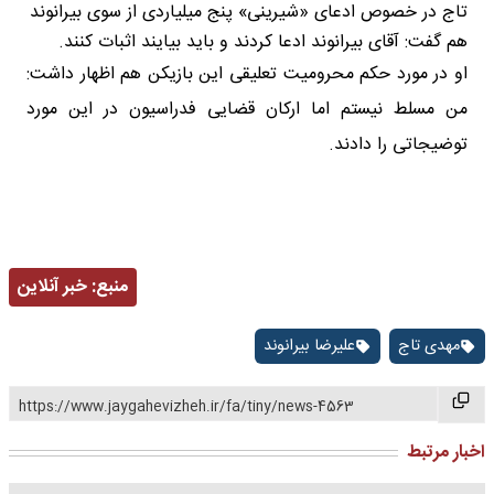
تاج در خصوص ادعای «شیرینی» پنج میلیاردی از سوی بیرانوند
هم گفت: آقای بیرانوند ادعا کردند و باید بیایند اثبات کنند.
او در مورد حکم محرومیت تعلیقی این بازیکن هم اظهار داشت:
من مسلط نیستم اما ارکان قضایی فدراسیون در این مورد
توضیجاتی را دادند.
منبع:
خبر آنلاین
مهدی تاج
علیرضا بیرانوند
https://www.jaygahevizheh.ir/fa/tiny/news-4563
اخبار مرتبط