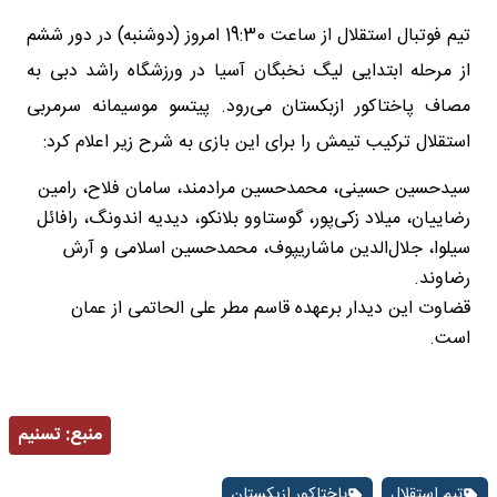
تیم فوتبال استقلال از ساعت 19:30 امروز (دوشنبه) در دور ششم
از مرحله ابتدایی لیگ نخبگان آسیا در ورزشگاه راشد دبی به
مصاف پاختاکور ازبکستان می‌رود. پیتسو موسیمانه سرمربی
استقلال ترکیب تیمش را برای این بازی به شرح زیر اعلام کرد:
سیدحسین حسینی، محمدحسین مرادمند، سامان فلاح، رامین
رضاییان، میلاد زکی‌پور، گوستاوو بلانکو، دیدیه اندونگ، رافائل
سیلوا، جلال‌الدین ماشاریپوف، محمدحسین اسلامی و آرش
رضاوند.
قضاوت این دیدار برعهده قاسم مطر علی الحاتمی از عمان
است.
منبع:
تسنیم
تیم استقلال
پاختاکور ازبکستان