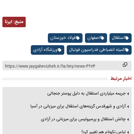
منبع:
ایرنا
استقلال
اصفهان
فولاد خوزستان
کمیته انضباطی فدراسیون فوتبال
ورزشگاه آزادی
https://www.jaygahevizheh.ir/fa/tiny/news-4974
اخبار مرتبط
جریمه میلیاردی استقلال به دلیل پوستر جنجالی
آزادی و شهرقدس گزینه‌های استقلال برای میزبانی در آسیا
چالش استقلال و پرسپولیس برای میزبانی در آزادی
لباس نکونام هم تغییر کرد!