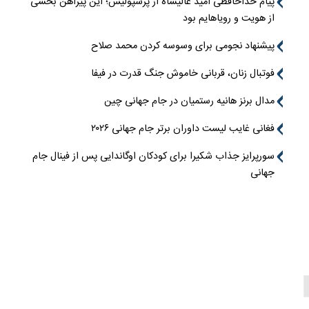
پیام خداحافظی امید عالیشاه از پرسپولیس؛ این پیراهن بخشی
از هویت و رویاهایم بود
پیشنهاد نجومی برای وسوسه کردن محمد صلاح
فوتبال زنان، قربانی خاموش جنگ قدرت در فیفا
مدال برنز هانیه رستمیان در جام جهانی چین
فغانی غایب لیست داوران برتر جام جهانی ۲۰۲۶
سورپرایز جذاب شکیرا برای کودکان اوگاندایی پس از فینال جام
جهانی