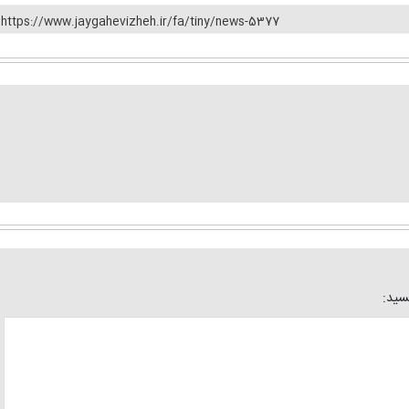
https://www.jaygahevizheh.ir/fa/tiny/news-5377
یسید: