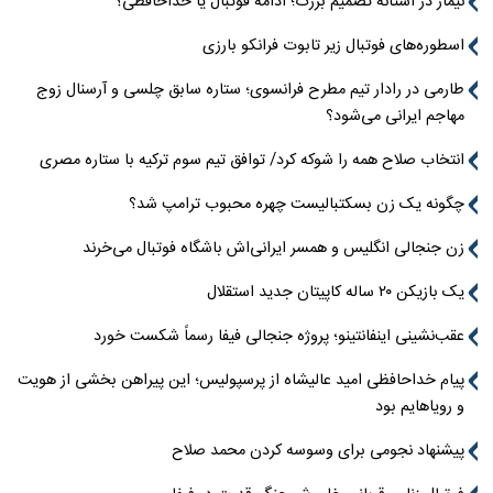
نیمار در آستانه تصمیم بزرگ؛ ادامه فوتبال یا خداحافظی؟
اسطوره‌های فوتبال زیر تابوت فرانکو بارزی
طارمی در رادار تیم مطرح فرانسوی؛ ستاره سابق چلسی و آرسنال زوج
مهاجم ایرانی می‌شود؟
انتخاب صلاح همه را شوکه کرد/ توافق تیم سوم ترکیه با ستاره مصری
چگونه یک زن بسکتبالیست چهره محبوب ترامپ شد؟
زن جنجالی انگلیس و همسر ایرانی‌اش باشگاه فوتبال می‌خرند
یک بازیکن ۲۰ ساله کاپیتان جدید استقلال
عقب‌نشینی اینفانتینو؛ پروژه جنجالی فیفا رسماً شکست خورد
پیام خداحافظی امید عالیشاه از پرسپولیس؛ این پیراهن بخشی از هویت
و رویاهایم بود
پیشنهاد نجومی برای وسوسه کردن محمد صلاح