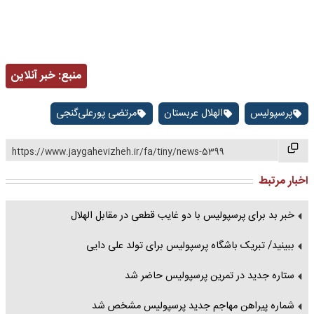
منبع:
خبر آنلاین
پرسپولیس
الهلال عربستان
مرتضی پورعلی‌گنجی
https://www.jaygahevizheh.ir/fa/tiny/news-5399
اخبار مرتبط
خبر بد برای پرسپولیس با دو غایب قطعی در مقابل الهلال
ببینید/ تبریک باشگاه پرسپولیس برای تولد علی دایی
ستاره جدید در تمرین پرسپولیس حاضر شد
شماره پیراهن مهاجم جدید پرسپولیس مشخص شد