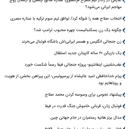
طارمی در رادار تیم مطرح فرانسوی؛ ستاره سابق چلسی و آرسنال زوج
مهاجم ایرانی می‌شود؟
انتخاب صلاح همه را شوکه کرد/ توافق تیم سوم ترکیه با ستاره مصری
چگونه یک زن بسکتبالیست چهره محبوب ترامپ شد؟
زن جنجالی انگلیس و همسر ایرانی‌اش باشگاه فوتبال می‌خرند
یک بازیکن ۲۰ ساله کاپیتان جدید استقلال
عقب‌نشینی اینفانتینو؛ پروژه جنجالی فیفا رسماً شکست خورد
پیام خداحافظی امید عالیشاه از پرسپولیس؛ این پیراهن بخشی از هویت
و رویاهایم بود
پیشنهاد نجومی برای وسوسه کردن محمد صلاح
فوتبال زنان، قربانی خاموش جنگ قدرت در فیفا
مدال برنز هانیه رستمیان در جام جهانی چین