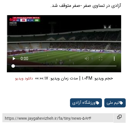
آزادی در تساوی صفر -صفر متوقف شد.
|
حجم ویدیو: 1.04M
مدت زمان ویدیو: 00:00:17
دانلود ویدیو
تیم ملی
ورزشگاه آزادی
https://www.jaygahevizheh.ir/fa/tiny/news-5824