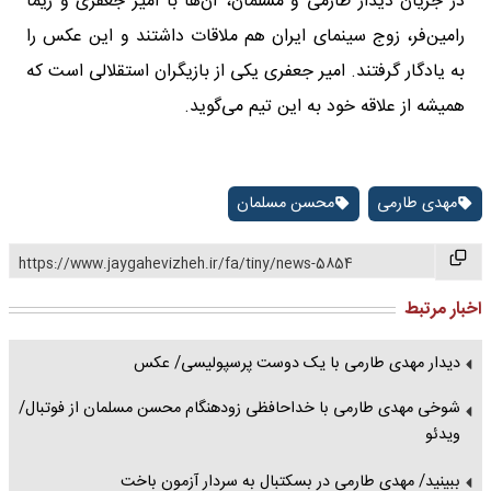
در جریان دیدار طارمی و مسلمان، آن‌ها با امیر جعفری و ریما
رامین‌فر، زوج سینمای ایران هم ملاقات داشتند و این عکس را
به یادگار گرفتند. امیر جعفری یکی از بازیگران استقلالی است که
همیشه از علاقه خود به این تیم می‌گوید.
مهدی طارمی
محسن مسلمان
https://www.jaygahevizheh.ir/fa/tiny/news-5854
اخبار مرتبط
دیدار مهدی طارمی با یک دوست پرسپولیسی/ عکس
شوخی مهدی طارمی با خداحافظی زودهنگام محسن مسلمان از فوتبال/
ویدئو
ببینید/ مهدی طارمی در بسکتبال به سردار آزمون باخت