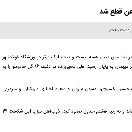
آهن قطع شد
رملو اردکان از ساعت 16 امروز (جمعه) در نخستین دیدار هفته بیست و پنجم لیگ برتر در ورزشگاه فولادشهر
اصفهان به مصاف هم رفتند که این مسابقه با برتری یک بر صفر میهمان به پایان رسید. علی یحیی‌زاده در دقیقه 16 گل چادرملو را به
دحسین خسروی، ادسون ماردن و سعید اخباری بازیکنان و سرمربی
چادرملو پس از چهار شکست متوالی با این پیروزی 30 امتیازی شد و به رتبه هشتم جدول صعود کرد. ذوب‌آهن نیز با این شکست 31