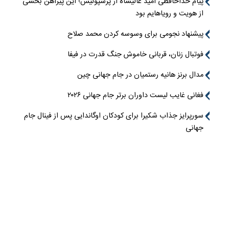
پیام خداحافظی امید عالیشاه از پرسپولیس؛ این پیراهن بخشی
از هویت و رویاهایم بود
پیشنهاد نجومی برای وسوسه کردن محمد صلاح
فوتبال زنان، قربانی خاموش جنگ قدرت در فیفا
مدال برنز هانیه رستمیان در جام جهانی چین
فغانی غایب لیست داوران برتر جام جهانی ۲۰۲۶
سورپرایز جذاب شکیرا برای کودکان اوگاندایی پس از فینال جام
جهانی