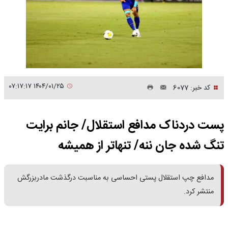
۱۴۰۴/۰۱/۲۵ ۰۷:۱۷:۱۷
کد خبر: 6077
پست دردناک مدافع استقلال/ جانم برایت
تنگ شده جان ننه/ تنهاتر از همیشه
مدافع چپ استقلال پستی احساسی به مناسبت درگذشت مادربزرگش
منتشر کرد.