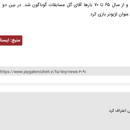
باشگاه است. فرشاد ۹ گل خود را از نقطه پنالتی به ثمر رساند و از سال ۶۵ تا ۷۰ بارها آقای گل مسابقات گوناگون شد. در بین دو
وان لژیونر بازی کرد.
منبع:
ايسنا
https://www.jaygahevizheh.ir/fa/tiny/news-6091
س اعتراف کرد