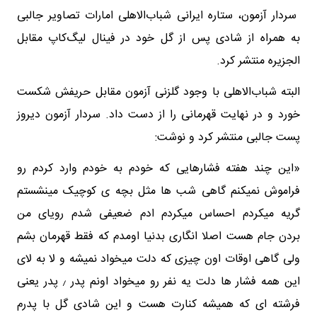
سردار آزمون، ستاره ایرانی شباب‌الاهلی امارات تصاویر جالبی
به همراه از شادی پس از گل خود در فینال لیگ‌کاپ مقابل
الجزیره منتشر کرد.
البته شباب‌الاهلی با وجود گلزنی آزمون مقابل حریفش شکست
خورد و در نهایت قهرمانی را از دست داد. سردار آزمون دیروز
پست جالبی منتشر کرد و نوشت:
«این چند هفته فشارهایی که خودم به خودم وارد کردم رو
فراموش نمیکنم گاهی شب ها مثل بچه ی کوچیک مینشستم
گریه میکردم احساس میکردم ادم ضعیفی شدم رویای من
بردن جام هست اصلا انگاری بدنیا اومدم که فقط قهرمان بشم
ولی گاهی اوقات اون چیزی که دلت میخواد نمیشه و لا به لای
این همه فشار ها دلت یه نفر رو میخواد اونم پدر ٫ پدر یعنی
فرشته ای که همیشه کنارت هست و این شادی گل با پدرم