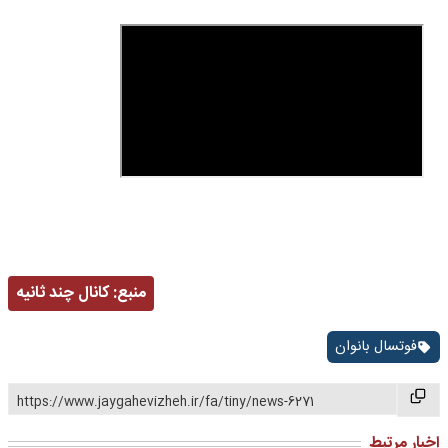
منبع:
کانال چند ثانیه
فوتسال بانوان
https://www.jaygahevizheh.ir/fa/tiny/news-6271
اخبار مرتبط